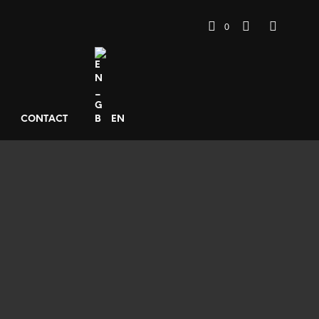
0
CONTACT
EN
900
€
AJOUTER AU PANIER