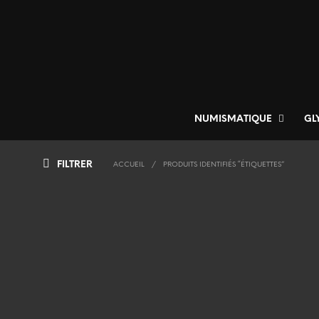
NUMISMATIQUE
GL
FILTRER
ACCUEIL
/
PRODUITS IDENTIFIÉS “ÉTIQUETTES”
750
€
AJOUTER AU PANIER