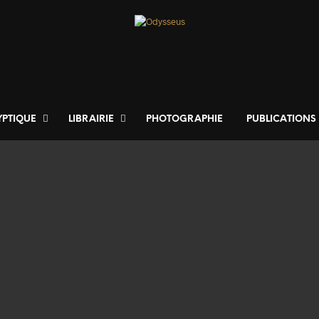
YPTIQUE
LIBRAIRIE
PHOTOGRAPHIE
PUBLICATIONS
1500
€
800
€
AJOUTER AU PANIER
AJOUTER AU PANIER