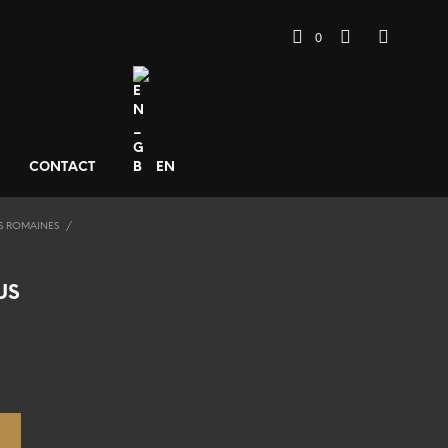
0
CONTACT
EN
S ROMAINES
/
US