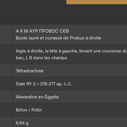
Α Κ Μ ΑΥΡ ΠΡΟΒΟϹ ϹЄΒ
Buste lauré et cuirassé de Probus à droite
Aigle à droite, la tête à gauche, tenant une couronne d
bec, L B dans les champs
Tétradrachme
Daté RY 2 = 276-277 ap. J.-C.
Alexandrie en Égypte
Billon / Potin
6.64 g