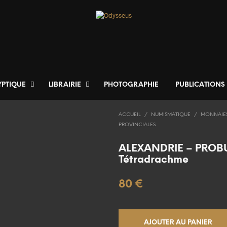
YPTIQUE
LIBRAIRIE
PHOTOGRAPHIE
PUBLICATIONS
ACCUEIL
/
NUMISMATIQUE
/
MONNAIE
PROVINCIALES
ALEXANDRIE – PROB
Tétradrachme
80
€
AJOUTER AU PANIER