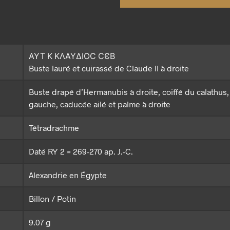
ΑΥΤ Κ ΚΛΑΥΔΙΟϹ ϹЄΒ
Buste lauré et cuirassé de Claude II à droite
Buste drapé d’Hermanubis à droite, coiffé du calathus,
gauche, caducée ailé et palme à droite
Tétradrachme
Daté RY 2 = 269-270 ap. J.-C.
Alexandrie en Égypte
Billon / Potin
9.07 g