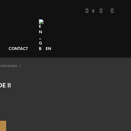
0
CONTACT
EN
S ROMAINES
/
E II