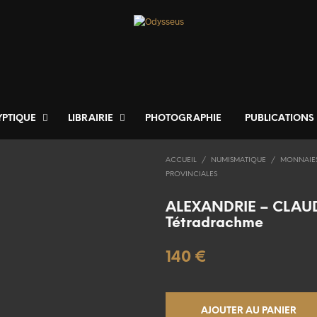
YPTIQUE
LIBRAIRIE
PHOTOGRAPHIE
PUBLICATIONS
ACCUEIL
/
NUMISMATIQUE
/
MONNAIE
PROVINCIALES
ALEXANDRIE – CLAUD
Tétradrachme
140
€
AJOUTER AU PANIER