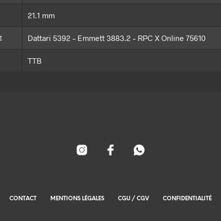
21.1 mm
Dattari 5392 – Emmett 3883.2 – RPC X Online 75610
E
TTB
CONTACT
MENTIONS LÉGALES
CGU / CGV
CONFIDENTIALITÉ