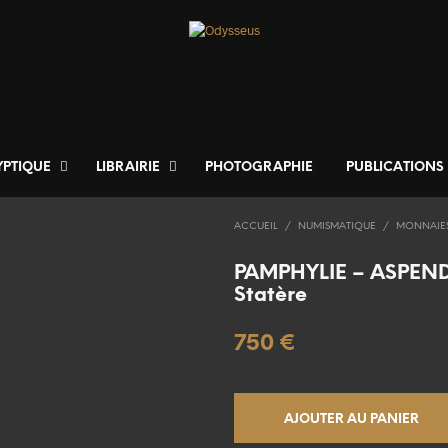
YPTIQUE
LIBRAIRIE
PHOTOGRAPHIE
PUBLICATIONS
ACCUEIL
/
NUMISMATIQUE
/
MONNAIE
PAMPHYLIE – ASPEN
Statère
750
€
AJOUTER AU PANIER