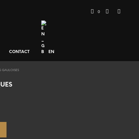
0
CONTACT
EN
 GAULOISES
UES