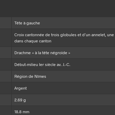
Tête à gauche
Croix cantonnée de trois globules et d’un annelet, une
dans chaque canton
Drachme « à la tête négroïde »
Début-milieu Ier siècle av. J.-C.
Région de Nîmes
Argent
2.69 g
18.8 mm