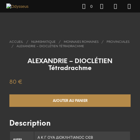
0
ACCUEIL
/
NUMISMATIQUE
/
MONNAIES ROMAINES
/
PROVINCIALES
/
ALEXANDRIE – DIOCLÉTIEN TÉTRADRACHME
ALEXANDRIE – DIOCLÉTIEN
Tétradrachme
80
€
AJOUTER AU PANIER
Description
Α Κ Γ ΟΥΑ ΔΙΟΚΛΗΤΙΑΝΟϹ ϹЄΒ
AVERS