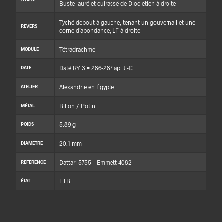
Buste lauré et cuirassé de Dioclétien à droite
Tyché debout à gauche, tenant un gouvernail et une
REVERS
corne d’abondance, LΓ à droite
Tétradrachme
MODULE
Daté RY 3 = 286-287 ap. J.-C.
DATE
Alexandrie en Égypte
ATELIER
Billon / Potin
MÉTAL
5.89 g
POIDS
20.1 mm
DIAMÈTRE
Dattari 5755 – Emmett 4082
RÉFÉRENCE
TTB
ÉTAT