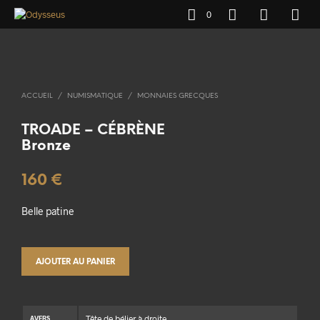
0
ACCUEIL
/
NUMISMATIQUE
/
MONNAIES GRECQUES
TROADE – CÉBRÈNE
Bronze
160
€
Belle patine
AJOUTER AU PANIER
Tête de bélier à droite
AVERS