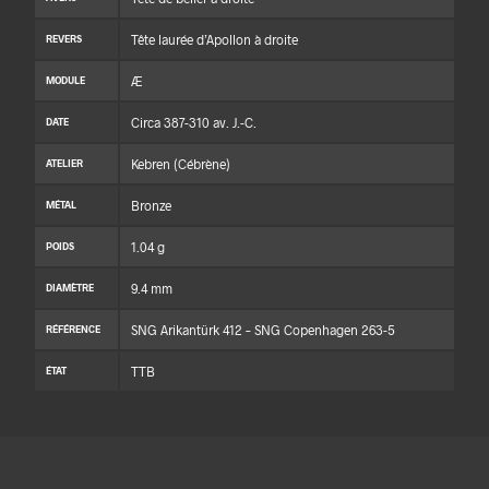
Tête laurée d’Apollon à droite
REVERS
Æ
MODULE
Circa 387-310 av. J.-C.
DATE
Kebren (Cébrène)
ATELIER
Bronze
MÉTAL
1.04 g
POIDS
9.4 mm
DIAMÈTRE
SNG Arikantürk 412 – SNG Copenhagen 263-5
RÉFÉRENCE
TTB
ÉTAT