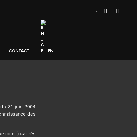
0
CONTACT
EN
 du 21 juin 2004
 connaissance des
ue.com (ci-après