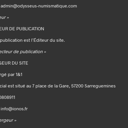
 : admin@odysseus-numismatique.com
eur »
TEUR DE PUBLICATION
publication est l’Éditeur du site.
recteur de publication »
GEUR DU SITE
rgé par 1&1
cial est situé au 7 place de la Gare, 57200 Sarreguemines
0808911
 info@ionos.fr
ergeur »