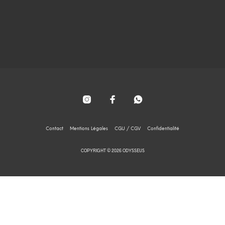
Contact
Mentions Légales
CGU / CGV
Confidentialité
COPYRIGHT © 2026 ODYSSEUS