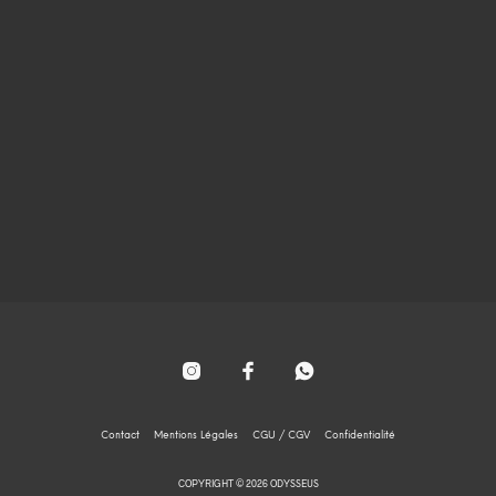
120
€
140
€
AJOUTER AU PANIER
AJOUTER AU PANIER
Contact
Mentions Légales
CGU / CGV
Confidentialité
COPYRIGHT © 2026 ODYSSEUS