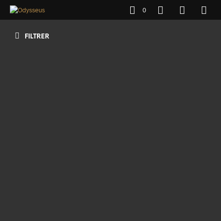
0
FILTRER
90
€
AJOUTER AU PANIER
30
€
AJOUTER AU PANIER