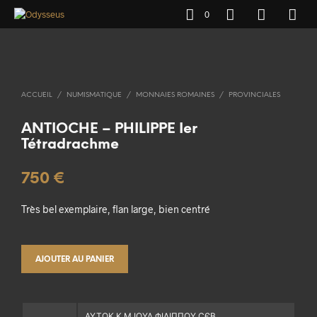
0
ACCUEIL
/
NUMISMATIQUE
/
MONNAIES ROMAINES
/
PROVINCIALES
ANTIOCHE – PHILIPPE Ier
Tétradrachme
750
€
Très bel exemplaire, flan large, bien centré
AJOUTER AU PANIER
ΑΥΤΟΚ Κ Μ ΙΟΥΛ ΦΙΛΙΠΠΟΥ ϹЄΒ