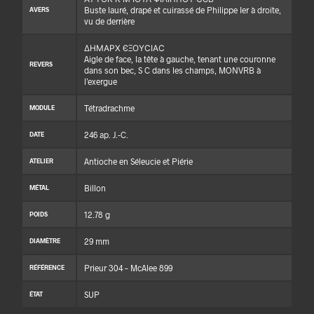
Buste lauré, drapé et cuirassé de Philippe Ier à droite,
AVERS
vu de derrière
ΔΗΜΑΡΧ ЄΞΟΥϹΙΑϹ
Aigle de face, la tête à gauche, tenant une couronne
REVERS
dans son bec, S C dans les champs, MONVRB à
l’exergue
Tétradrachme
MODULE
246 ap. J.-C.
DATE
Antioche en Séleucie et Piérie
ATELIER
Billon
MÉTAL
12.78 g
POIDS
29 mm
DIAMÈTRE
Prieur 304 – McAlee 899
RÉFÉRENCE
SUP
ÉTAT