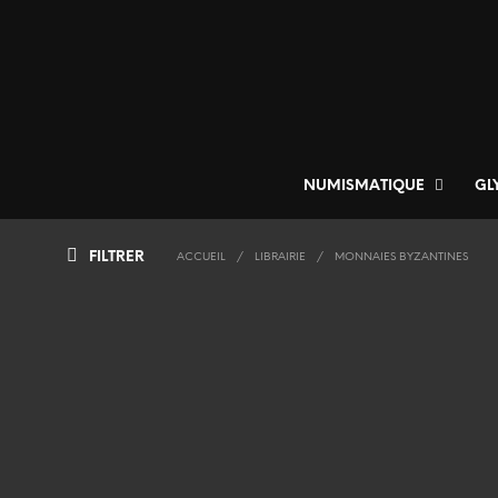
NUMISMATIQUE
GL
FILTRER
ACCUEIL
/
LIBRAIRIE
/
MONNAIES BYZANTINES