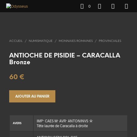
0
ACCUEIL
/
NUMISMATIQUE
/
MONNAIES ROMAINES
/
PROVINCIALES
ANTIOCHE DE PISIDIE – CARACALLA
Bronze
60
€
AJOUTER AU PANIER
IMP· CAES M· AVR· ANTONINVS ·A·
AVERS
Tête laurée de Caracalla à droite