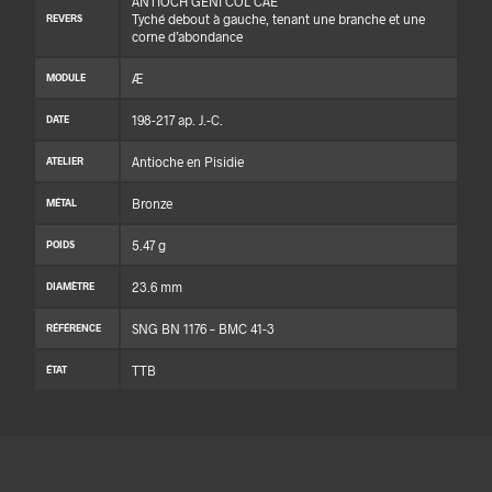
ANTIOCH GENI COL CAE
Tyché debout à gauche, tenant une branche et une
REVERS
corne d’abondance
Æ
MODULE
198-217 ap. J.-C.
DATE
Antioche en Pisidie
ATELIER
Bronze
MÉTAL
5.47 g
POIDS
23.6 mm
DIAMÈTRE
SNG BN 1176 – BMC 41-3
RÉFÉRENCE
TTB
ÉTAT