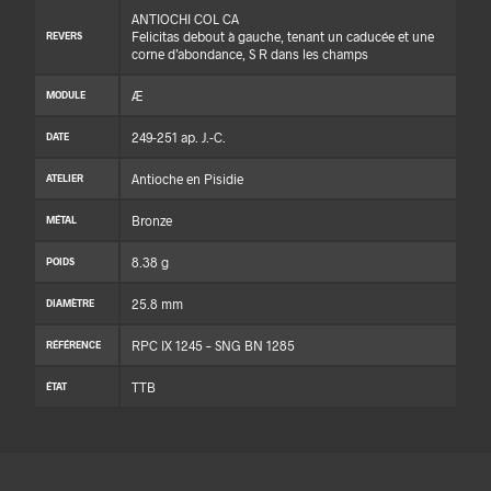
ANTIOCHI COL CA
Felicitas debout à gauche, tenant un caducée et une
REVERS
corne d’abondance, S R dans les champs
Æ
MODULE
249-251 ap. J.-C.
DATE
Antioche en Pisidie
ATELIER
Bronze
MÉTAL
8.38 g
POIDS
25.8 mm
DIAMÈTRE
RPC IX 1245 – SNG BN 1285
RÉFÉRENCE
TTB
ÉTAT