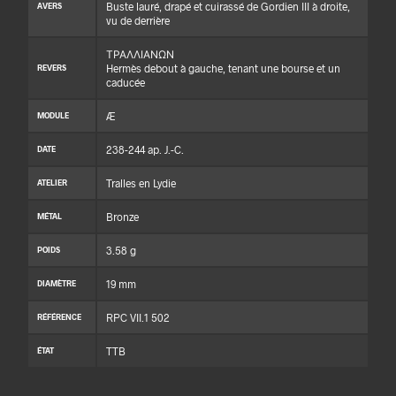
Buste lauré, drapé et cuirassé de Gordien III à droite,
AVERS
vu de derrière
ΤΡΑΛΛΙΑΝΩΝ
Hermès debout à gauche, tenant une bourse et un
REVERS
caducée
Æ
MODULE
238-244 ap. J.-C.
DATE
Tralles en Lydie
ATELIER
Bronze
MÉTAL
3.58 g
POIDS
19 mm
DIAMÈTRE
RPC VII.1 502
RÉFÉRENCE
TTB
ÉTAT