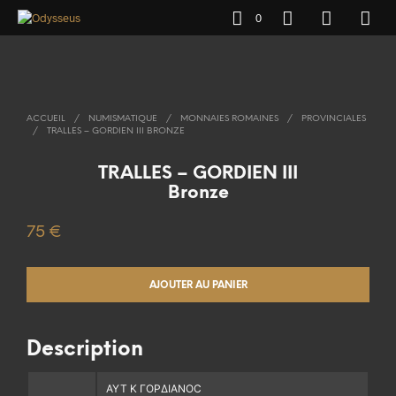
0
ACCUEIL
/
NUMISMATIQUE
/
MONNAIES ROMAINES
/
PROVINCIALES
/
TRALLES – GORDIEN III BRONZE
TRALLES – GORDIEN III
Bronze
75
€
AJOUTER AU PANIER
Description
ΑΥΤ Κ ΓΟΡΔΙΑΝΟϹ