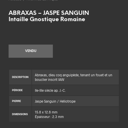
ABRAXAS – JASPE SANGUIN
Intaille Gnostique Romaine
VENDU
Abraxas, dieu coq anguipède, tenant un fouet et un
DESCRIPTION
bouclier inscrit IAW
IIe-IIIe siècle ap. J.-C.
PÉRIODE
Jaspe Sanguin / Héliotrope
PIERRE
15.8 x 12.8 mm
DIMENSIONS
Épaisseur : 2.3 mm