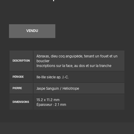
VENDU
Abraxas, dieu coq anguipède, tenant un fouet et un
bouclier
DESCRIPTION
Inscriptions sur la face, au dos et sur la tranche
IIe-IIIe siècle ap. J.-C.
PÉRIODE
Jaspe Sanguin / Héliotrope
PIERRE
15.2 x 11.2 mm
DIMENSIONS
Épaisseur : 2.1 mm