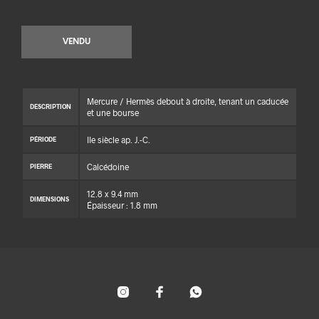
VENDU
Mercure / Hermès debout à droite, tenant un caducée
DESCRIPTION
et une bourse
IIe siècle ap. J.-C.
PÉRIODE
Calcédoine
PIERRE
12.8 x 9.4 mm
DIMENSIONS
Épaisseur : 1.8 mm