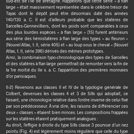
sud-est de l’Île de Bretagne. Rappelons que cette série « à flan
large » était massivement représentée dans le célèbre trésor de
Tayac dont le dépôt peut être désormais daté des années
140/130 a. C. Il est d’ailleurs probable que les statères de
Sarcelles-Gennevilliers, dont les poids sont comparables à ceux
des plus lourdes espèces « à flan large » (15) furent antérieurs
aux série des hémistatères à flan large des types « au fleuron »
(Nouvel Atlas, t. II, série 405) et « au loup sous le cheval » (Nouvel
Atlas, t. II, série 396) dérivés des mêmes prototypes.
Ainsi, la combinaison typo-chronologique des types de Sarcelles
et des statères à flan large permettrait de remonter vers la fin de
la 1re moitié du IIe s. a. C. l’apparition des premières monnaies
d’or parisiaques.
II-2) Revenons aux classes II et IV de la typologie générale de
Colbert, devenues les classes 4 et 3 de Sills qui adoptait, ce
faisant, une chronologie relative dans l’ordre inverse de celui fixé
par son prédécesseur. À vrai dire, les raisons de différencier ces
deux « classes » étaient bien minces. Les compositions frappées
sur les statères étaient pratiquement analogues :
Au droit, l’effigie à droite du type Sills classe 3 pourvue d’un nez
pointu (Fig. 4) est légèrement moins régulière que celle du type