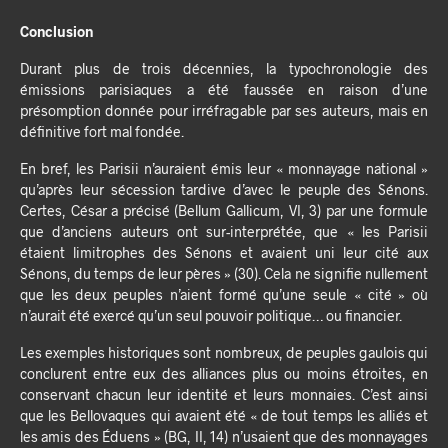
Conclusion
Durant plus de trois décennies, la typochronologie des
émissions parisiaques a été faussée en raison d’une
présomption donnée pour irréfragable par ses auteurs, mais en
définitive fort mal fondée.
En bref, les Parisii n’auraient émis leur « monnayage national »
qu’après leur sécession tardive d’avec le peuple des Sénons.
Certes, César a précisé (Bellum Gallicum, VI, 3) par une formule
que d’anciens auteurs ont sur-interprétée, que « les Parisii
étaient limitrophes des Sénons et avaient uni leur cité aux
Sénons, du temps de leur pères » (30). Cela ne signifie nullement
que les deux peuples n’aient formé qu’une seule « cité » où
n’aurait été exercé qu’un seul pouvoir politique… ou financier.
Les exemples historiques sont nombreux, de peuples gaulois qui
conclurent entre eux des alliances plus ou moins étroites, en
conservant chacun leur identité et leurs monnaies. C’est ainsi
que les Bellovaques qui avaient été « de tout temps les alliés et
les amis des Éduens » (BG, II, 14) n’usaient que des monnayages