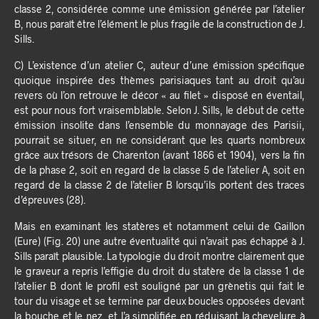
classe 2, considérée comme une émission générée par l’atelier
B, nous paraît être l’élément le plus fragile de la construction de J.
Sills.
C) L’existence d’un atelier C, auteur d’une émission spécifique
quoique inspirée des thèmes parisiaques tant au droit qu’au
revers où l’on retrouve le décor « au filet » disposé en éventail,
est pour nous fort vraisemblable. Selon J. Sills, le début de cette
émission insolite dans l’ensemble du monnayage des Parisii,
pourrait se situer, en ne considérant que les quarts nombreux
grâce aux trésors de Charenton (avant 1866 et 1904), vers la fin
de la phase 2, soit en regard de la classe 5 de l’atelier A, soit en
regard de la classe 2 de l’atelier B lorsqu’ils portent des traces
d’épreuves (28).
Mais en examinant les statères et notamment celui de Gaillon
(Eure) (Fig. 20) une autre éventualité qui n’avait pas échappé à J.
Sills paraît plausible. La typologie du droit montre clairement que
le graveur a repris l’effigie du droit du statère de la classe 1 de
l’atelier B dont le profil est souligné par un grènetis qui fait le
tour du visage et se termine par deux boucles opposées devant
la bouche et le nez, et l’a simplifiée en réduisant la chevelure à