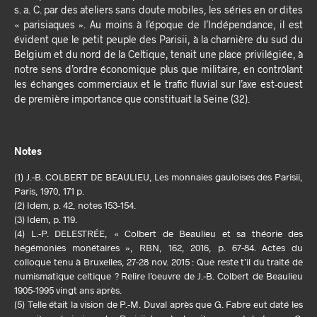
s. a. C. par des ateliers sans doute mobiles, les séries en or dites
« parisiaques ». Au moins à l’époque de l’Indépendance, il est
évident que le petit peuple des Parisii, à la charnière du sud du
Belgium et du nord de la Celtique, tenait une place privilégiée, à
notre sens d’ordre économique plus que militaire, en contrôlant
les échanges commerciaux et le trafic fluvial sur l’axe est-ouest
de première importance que constituait la Seine (32).
Notes
(1) J.-B. COLBERT DE BEAULIEU, Les monnaies gauloises des Parisii,
Paris, 1970, 171 p.
(2) Idem, p. 42, notes 153-154.
(3) Idem, p. 119.
(4) L.-P. DELESTRÉE, « Colbert de Beaulieu et sa théorie des
hégémonies monétaires », RBN, 162, 2016, p. 67-84. Actes du
colloque tenu à Bruxelles, 27-28 nov. 2015 : Que reste t’il du traité de
numismatique celtique ? Relire l’oeuvre de J.-B. Colbert de Beaulieu
1905-1995 vingt ans après.
(5) Telle était la vision de P.-M. Duval après que G. Fabre eut daté les