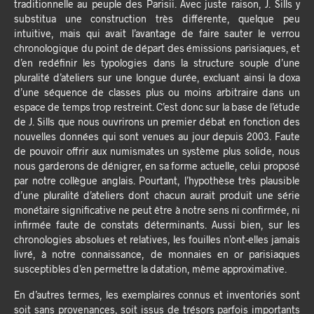
traditionnelle au peuple des Parisii. Avec juste raison, J. Sills y
substitua une construction très différente, quelque peu
intuitive, mais qui avait l’avantage de faire sauter le verrou
chronologique du point de départ des émissions parisiaques, et
d’en redéfinir les typologies dans la structure souple d’une
pluralité d’ateliers sur une longue durée, excluant ainsi la doxa
d’une séquence de classes plus ou moins arbitraire dans un
espace de temps trop restreint. C’est donc sur la base de l’étude
de J. Sills que nous ouvrirons un premier débat en fonction des
nouvelles données qui sont venues au jour depuis 2003. Faute
de pouvoir offrir aux numismates un système plus solide, nous
nous garderons de dénigrer, en sa forme actuelle, celui proposé
par notre collègue anglais. Pourtant, l’hypothèse très plausible
d’une pluralité d’ateliers dont chacun aurait produit une série
monétaire significative ne peut être à notre sens ni confirmée, ni
infirmée faute de constats déterminants. Aussi bien, sur les
chronologies absolues et relatives, les fouilles n’ont-elles jamais
livré, à notre connaissance, de monnaies en or parisiaques
susceptibles d’en permettre la datation, même approximative.
En d’autres termes, les exemplaires connus et inventoriés sont
soit sans provenances, soit issus de trésors parfois importants