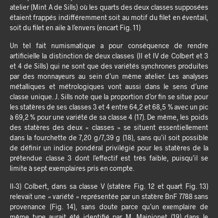
atelier (Mint A de Sills) où les quarts des deux classes supposées
étaient frappés indifféremment soit au motif du filet en éventail,
soit du filet en aile à l’envers (encart Fig. 11)
Un tel fait numismatique a pour conséquence de rendre
artificielle la distinction de deux classes (II et IV de Colbert et 3
et 4 de Sills) qui ne sont que des variétés synchrones produites
par des monnayeurs au sein d’un même atelier. Les analyses
métalliques et métrologiques vont aussi dans le sens d’une
classe unique. J. Sills note que la proportion d’or fin se situe pour
les statères de ses classes 3 et 4 entre 64,2 et 68,5 % avec un pic
à 69,2 % pour une variété de sa classe 4 (17). De même, les poids
des statères des deux « classes » se situent essentiellement
dans la fourchette de 7,20 g/7,39 g (18), sans qu’il soit possible
de définir un indice pondéral privilégié pour les statères de la
prétendue classe 3 dont l’effectif est très faible, puisqu’il se
limite à sept exemplaires pris en compte.
II-3) Colbert, dans sa classe V (statère Fig. 12 et quart Fig. 13)
relevait une « variété » représentée par un statère BnF 7788 sans
provenance (Fig. 14), sans doute parce qu’un exemplaire de
même type aurait été identifié par M. Mainjonet (19) dans le