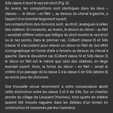
Sills classe 4 dont le nez est droit (Fig. 6).
Au revers, les compositions sont identiques dans les deux «
classes » : le décor « en filet », au dessus du cheval à gauche, a
l’aspect d’un éventail largement ouvert.
Les compositions des divisions sont, au droit, analogues à celles
des statères. En revanche, au revers, le dessin du décor « au filet
» semblait différer selon que l’effigie du droit montre le nez droit
ou le nez pointu. Dans le premier cas, Colbert (classe II) et Sills
(classe 4) s’accordent pour relever un décor en filet de bel effet
iconographique en forme d’aile à l’envers au dessus du cheval à
gauche. Dans le deuxième cas (Colbert classe IV et Sills classe 3)
le décor en filet est le même que celui des statères, en large
éventail ouvert. Ainsi, la forme du décor « en filet » serait le
critère d’un passage de la classe 3 à la classe 4 de Sills (atelier A)
au moins pour les divisions.
Une trouvaille venue récemment à notre connaissance abolit
cette distinction entre les classe 3 et 4 de Sills. Sur un chantier
proche du village de Lieusaint (Yvelines), trois quarts de statère
avaient été trouvés naguère dans les déblais d’un terrain en
construction et conservés par leur inventeur.