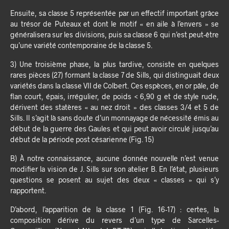
Ensuite, sa classe 5 représentée par un effectif important grâce
au trésor de Puteaux et dont le motif « en aile à l’envers » se
généralisera sur les divisions, puis sa classe 6 qui n’est peut-être
qu’une variété contemporaine de la classe 5.
3) Une troisième phase, la plus tardive, consiste en quelques
rares pièces (27) formant la classe 7 de Sills, qui distinguait deux
variétés dans la classe VII de Colbert. Ces espèces, en or pâle, de
flan court, épais, irrégulier, de poids < 6,90 g et de style rude,
dérivent des statères « au nez droit » des classes 3/4 et 5 de
Sills. Il s’agit là sans doute d’un monnayage de nécessité émis au
début de la guerre des Gaules et qui peut avoir circulé jusqu’au
début de la période post césarienne (Fig. 15)
B) À notre connaissance, aucune donnée nouvelle n’est venue
modifier la vision de J. Sills sur son atelier B. En l’état, plusieurs
questions se posent au sujet des deux « classes » qui s’y
rapportent.
D’abord, l’apparition de la classe 1 (Fig. 16-17) : certes, la
composition dérive du revers d’un type de Sarcelles-