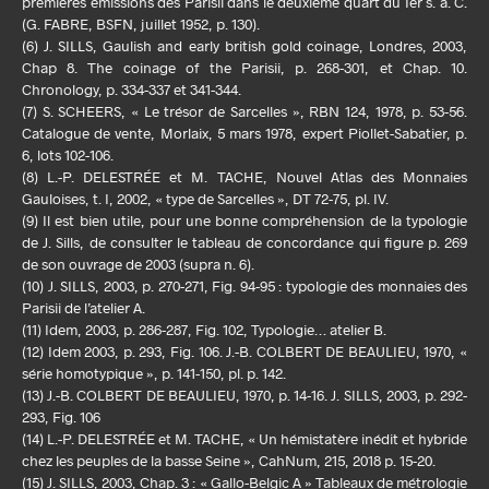
premières émissions des Parisii dans le deuxième quart du Ier s. a. C.
(G. FABRE, BSFN, juillet 1952, p. 130).
(6) J. SILLS, Gaulish and early british gold coinage, Londres, 2003,
Chap 8. The coinage of the Parisii, p. 268-301, et Chap. 10.
Chronology, p. 334-337 et 341-344.
(7) S. SCHEERS, « Le trésor de Sarcelles », RBN 124, 1978, p. 53-56.
Catalogue de vente, Morlaix, 5 mars 1978, expert Piollet-Sabatier, p.
6, lots 102-106.
(8) L.-P. DELESTRÉE et M. TACHE, Nouvel Atlas des Monnaies
Gauloises, t. I, 2002, « type de Sarcelles », DT 72-75, pl. IV.
(9) Il est bien utile, pour une bonne compréhension de la typologie
de J. Sills, de consulter le tableau de concordance qui figure p. 269
de son ouvrage de 2003 (supra n. 6).
(10) J. SILLS, 2003, p. 270-271, Fig. 94-95 : typologie des monnaies des
Parisii de l’atelier A.
(11) Idem, 2003, p. 286-287, Fig. 102, Typologie… atelier B.
(12) Idem 2003, p. 293, Fig. 106. J.-B. COLBERT DE BEAULIEU, 1970, «
série homotypique », p. 141-150, pl. p. 142.
(13) J.-B. COLBERT DE BEAULIEU, 1970, p. 14-16. J. SILLS, 2003, p. 292-
293, Fig. 106
(14) L.-P. DELESTRÉE et M. TACHE, « Un hémistatère inédit et hybride
chez les peuples de la basse Seine », CahNum, 215, 2018 p. 15-20.
(15) J. SILLS, 2003, Chap. 3 : « Gallo-Belgic A » Tableaux de métrologie