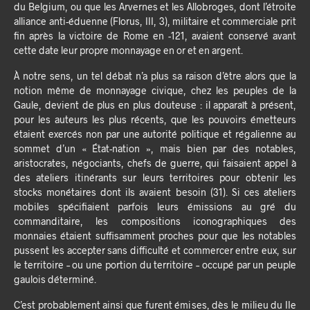
du Belgium, ou que les Arvernes et les Allobroges, dont l’étroite
alliance anti-éduenne (Florus, III, 3), militaire et commerciale prit
fin après la victoire de Rome en -121, avaient conservé avant
cette date leur propre monnayage en or et en argent.
À notre sens, un tel débat n’a plus sa raison d’être alors que la
notion même de monnayage civique, chez les peuples de la
Gaule, devient de plus en plus douteuse : il apparaît à présent,
pour les auteurs les plus récents, que les pouvoirs émetteurs
étaient exercés non par une autorité politique et régalienne au
sommet d’un « État-nation », mais bien par des notables,
aristocrates, négociants, chefs de guerre, qui faisaient appel à
des ateliers itinérants sur leurs territoires pour obtenir les
stocks monétaires dont ils avaient besoin (31). Si ces ateliers
mobiles spécifiaient parfois leurs émissions au gré du
commanditaire, les compositions iconographiques des
monnaies étaient suffisamment proches pour que les notables
pussent les accepter sans difficulté et commercer entre eux, sur
le territoire – ou une portion du territoire – occupé par un peuple
gaulois déterminé.
C’est probablement ainsi que furent émises, dès le milieu du IIe