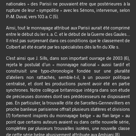
nationales » des Parisii ne pouvaient être que postérieures à la
rupture de leur « sympolitie » avec les Sénons, intervenue, selon
P.-M. Duval, vers 103 a. C (5).
Ainsi, tout le monnayage attribué aux Parisii aurait été comprimé
entre le début du Ier s. a. C. et le début de la Guerre des Gaules…
Il n’est pas surprenant dans ces conditions que le classement de
Colbert ait été écarté par les spécialistes dès la fin du XXe s.
C’est ainsi que J. Sills, dans son important ouvrage de 2003 (6),
rejeta le postulat d’un « monnayage national » aussi tardif et
construisit une typo-chronologie fondée sur une pluralité
d’ateliers non rattachés, semble-t-il, à un pouvoir politique
centralisé, et dont les productions purent avoir été en partie
synchrones. Notre collègue britannique intégra dans son étude
de précieuses données dont ses prédécesseurs ne disposaient
pas. En particulier, la trouvaille dite de Sarcelles-Gennevilliers en
proche banlieue parisienne offrait plusieurs statères et divisions
(7) fortement inspirés du monnayage belge « au flan large » au
point que certains auteurs avaient vu dans cette nouvelle série,
complétée par plusieurs trouvailles isolées, une nouvelle classe
de cette série belge abusivement attribuée aux Ambiani (8).