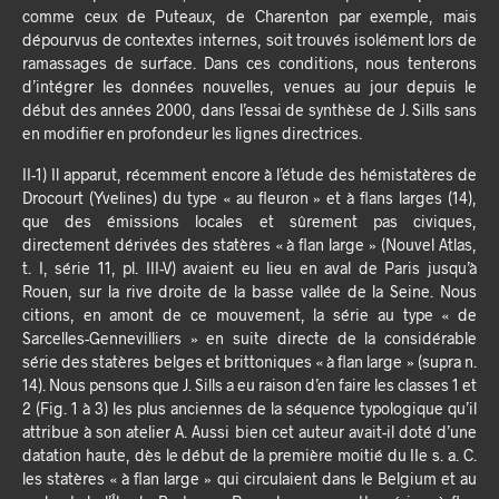
comme ceux de Puteaux, de Charenton par exemple, mais
dépourvus de contextes internes, soit trouvés isolément lors de
ramassages de surface. Dans ces conditions, nous tenterons
d’intégrer les données nouvelles, venues au jour depuis le
début des années 2000, dans l’essai de synthèse de J. Sills sans
en modifier en profondeur les lignes directrices.
II-1) Il apparut, récemment encore à l’étude des hémistatères de
Drocourt (Yvelines) du type « au fleuron » et à flans larges (14),
que des émissions locales et sûrement pas civiques,
directement dérivées des statères « à flan large » (Nouvel Atlas,
t. I, série 11, pl. III-V) avaient eu lieu en aval de Paris jusqu’à
Rouen, sur la rive droite de la basse vallée de la Seine. Nous
citions, en amont de ce mouvement, la série au type « de
Sarcelles-Gennevilliers » en suite directe de la considérable
série des statères belges et brittoniques « à flan large » (supra n.
14). Nous pensons que J. Sills a eu raison d’en faire les classes 1 et
2 (Fig. 1 à 3) les plus anciennes de la séquence typologique qu’il
attribue à son atelier A. Aussi bien cet auteur avait-il doté d’une
datation haute, dès le début de la première moitié du IIe s. a. C.
les statères « à flan large » qui circulaient dans le Belgium et au