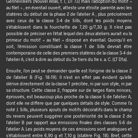
Gennevilliers (Nouvel Atlas, t. I, DT 73) mais l’adoption du motif «
au filet » , en éventail ouvert, atteste une étroite parenté avec les
statères du début de la phase 2 de l’atelier A , plus précisément
avec ceux de la classe 3-4 de Sills, dont les poids moyens
s’établissent dans la fourchette de 7,20 g/7,30 g. Il n’est pas
possible de préciser en l’état lequel des deux ateliers aurait eu la
primeur du motif « au filet » disposé en éventail. Quoiqu’il en
soit, l’émission constituant la classe 1 de Sills devrait être
contemporaine de celle des premiers statères de la classe 3-4 de
l’atelier A, c’est à dire au début du 3e tiers du IIe s. a. C. (LT D1a).
Ensuite, l’on peut se demander quelle est l’origine de la classe 2
de l’atelier B (Fig. 18-19). Il n’est en effet pas évident qu’elle
dérive directement de la classe 1 précitée, ni par son style, ni par
sa structure. Cette classe 2, frappée sur de larges flans minces,
éprouvés, est beaucoup plus proche de la classe 5 de l’atelier A,
dont elle ne diffère que par quelques détails de style. Comme l’a
noté J. Sills, plusieurs ajouts de motifs décoratifs dans le champ
du revers peuvent suggérer une postériorité de la classe 2 de
l’atelier B par rapport aux émissions finales des classes 5-6 de
l’atelier A. Les poids moyens de ces émissions sont analogues et
s’établissent entre 6,90 g et 7,10 g (statère Fig. 18). Bref, cette