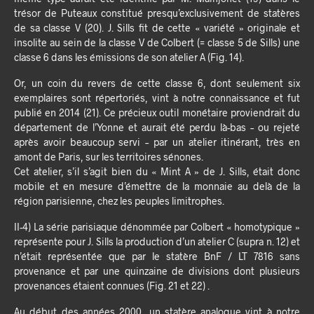
trésor de Puteaux constitué presqu’exclusivement de statères
de sa classe V (20). J. Sills fit de cette « variété » originale et
insolite au sein de la classe V de Colbert (= classe 5 de Sills) une
classe 6 dans les émissions de son atelier A (Fig. 14).
Or, un coin du revers de cette classe 6, dont seulement six
exemplaires sont répertoriés, vint à notre connaissance et fut
publié en 2014 (21). Ce précieux outil monétaire proviendrait du
département de l’Yonne et aurait été perdu là-bas – ou rejeté
après avoir beaucoup servi – par un atelier itinérant, très en
amont de Paris, sur les territoires sénones.
Cet atelier, s’il s’agit bien du « Mint A » de J. Sills, était donc
mobile et en mesure d’émettre de la monnaie au delà de la
région parisienne, chez les peuples limitrophes.
II-4) La série parisiaque dénommée par Colbert « homotypique »
représente pour J. Sills la production d’un atelier C (supra n. 12) et
n’était représentée que par le statère BnF / LT 7816 sans
provenance et par une quinzaine de divisions dont plusieurs
provenances étaient connues (Fig. 21 et 22) .
Au début des années 2000, un statère analogue vint à notre