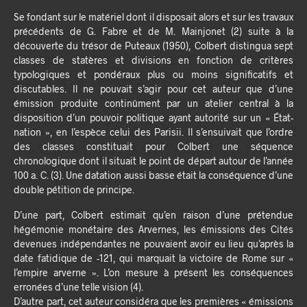
Se fondant sur le matériel dont il disposait alors et sur les travaux
précédents de G. Fabre et de M. Mainjonet (2) suite à la
découverte du trésor de Puteaux (1950), Colbert distingua sept
classes de statères et divisions en fonction de critères
typologiques et pondéraux plus ou moins significatifs et
discutables. Il ne pouvait s’agir pour cet auteur que d’une
émission produite continûment par un atelier central à la
disposition d’un pouvoir politique ayant autorité sur un « État-
nation », en l’espèce celui des Parisii. Il s’ensuivait que l’ordre
des classes constituait pour Colbert une séquence
chronologique dont il situait le point de départ autour de l’année
100 a. C. (3). Une datation aussi basse était la conséquence d’une
double pétition de principe.
D’une part, Colbert estimait qu’en raison d’une prétendue
hégémonie monétaire des Arvernes, les émissions des Cités
devenues indépendantes ne pouvaient avoir eu lieu qu’après la
date fatidique de -121, qui marquait la victoire de Rome sur «
l’empire arverne ». L’on mesure à présent les conséquences
erronées d’une telle vision (4).
D’autre part, cet auteur considéra que les premières « émissions