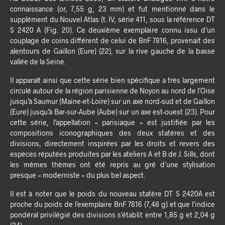
connaissance (or, 7,55 g, 23 mm) et fut mentionné dans le
supplément du Nouvel Atlas (t. IV, série 411, sous la référence DT
S 2420 A (Fig. 20). Ce deuxième exemplaire connu issu d’un
couplage de coins différent de celui de BnF 7816, provenait des
alentours de Gaillon (Eure) (22), sur la rive gauche de la basse
vallée de la Seine.
Il apparaît ainsi que cette série bien spécifique a très largement
circulé autour de la région parisienne de Noyon au nord de l’Oise
jusqu’à Saumur (Maine-et-Loire) sur un axe nord-sud et de Gaillon
(Eure) jusqu’à Bar-sur-Aube (Aube) sur un axe est-ouest (23). Pour
cette série, l’appellation « parisiaque » est justifiée par les
compositions iconographiques des deux statères et des
divisions, directement inspirées par les droits et revers des
espèces réputées produites par les ateliers A et B de J. Sills, dont
les mêmes thèmes ont été repris au gré d’une stylisation
presque « moderniste » du plus bel aspect.
Il est à noter que le poids du nouveau statère DT S 2420A est
proche du poids de l’exemplaire BnF 7816 (7,48 g) et que l’indice
pondéral privilégié des divisions s’établit entre 1,85 g et 2,04 g