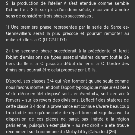
Si la production de l’atelier A s’est étendue comme semble
l’admettre J. Sills sur plus d’un demi siècle, il convient à notre
sens de considérer trois phases successives :
1) Une première phase représentée par la série de Sarcelles-
Gennevilliers serait la plus précoce et pourrait remonter au
milieu du IIe s. a. C. (LT C2-LT D 1).
2) Une seconde phase succéderait à la précédente et ferait
l’objet d’émissions de types assez similaires durant tout le 2e
tiers du IIe s. a. C. jusqu’au début du Ier s. a. C. L’ordre des
émissions pourrait être celui proposé par J. Sills.
D’abord, ses classes 3/4 qui n’en forment qu’une seule comme
nous l’avons montré, et dont l’apport typologique majeur est bien
sûr le décor en filet disposé soit « en éventail », soit « en aile à
l’envers » sur les revers des divisions. L’effectif des statères de
cette classe 3-4 dont la provenance est connue s’avère beaucoup
trop faible pour qu’une carte de répartition soit significative. La
dispersion de ces pièces ne paraît pas limitée à la région
parisienne, puisqu’un exemplaire « au nez droit » a été trouvé
récemment sur la commune du Molay-Littry (Calvados) (26).