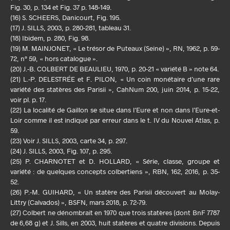
Fig. 30, p. 134 et Fig. 37 p. 148-149.
(16) S. SCHEERS, Danicourt, Fig. 195.
(17) J. SILLS, 2003, p. 280-281, tableau 31.
(18) Ibidem, p. 280, Fig. 98.
(19) M. MAINJONET, « Le trésor de Puteaux (Seine) », RN, 1962, p. 59-
72, n° 59, « hors catalogue ».
(20) J.-B. COLBERT DE BEAULIEU, 1970, p. 20-21 « variété B » note 64.
(21) L.-P. DELESTRÉE et F. PILON, « Un coin monétaire d’une rare
variété des statères des Parisii », CahNum 200, juin 2014, p. 15-22,
voir pl. p. 17.
(22) La localité de Gaillon se situe dans l’Eure et non dans l’Eure-et-
Loir comme il est indiqué par erreur dans le t. IV du Nouvel Atlas, p.
59.
(23) Voir J. SILLS, 2003, carte 34, p. 297.
(24) J. SILLS, 2003, Fig. 107, p. 295.
(25) P. CHARNOTET et D. HOLLARD, « Série, classe, groupe et
variété : de quelques concepts colbertiens », RBN, 162, 2016, p. 35-
52.
(26) P.-M. GUIHARD, « Un statère des Parisii découvert au Molay-
Littry (Calvados) », BSFN, mars 2018, p. 72-79.
(27) Colbert ne dénombrait en 1970 que trois statères (dont BnF 7787
de 6,68 g) et J. Sills, en 2003, huit statères et quatre divisions. Depuis