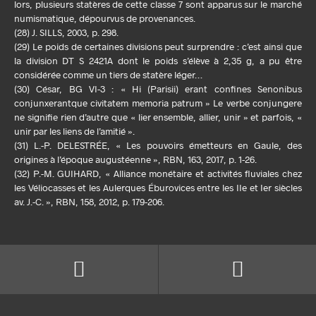
lors, plusieurs statères de cette classe 7 sont apparus sur le marché
numismatique, dépourvus de provenances.
(28) J. SILLS, 2003, p. 298.
(29) Le poids de certaines divisions peut surprendre : c’est ainsi que
la division DT S 2421A dont le poids s’élève à 2,35 g, a pu être
considérée comme un tiers de statère léger…
(30) César, BG VI-3 : « Hi (Parisii) erant confines Senonibus
conjunxerantque civitatem memoria patrum » Le verbe conjungere
ne signifie rien d’autre que « lier ensemble, allier, unir » et parfois, «
unir par les liens de l’amitié ».
(31) L.-P. DELESTRÉE, « Les pouvoirs émetteurs en Gaule, des
origines à l’époque augustéenne », RBN, 163, 2017, p. 1-26.
(32) P.-M. GUIHARD, « Alliance monétaire et activités fluviales chez
les Véliocasses et les Aulerques Éburovices entre les IIe et Ier siècles
av. J.-C. », RBN, 158, 2012, p. 179-206.