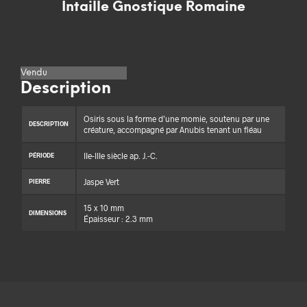
Intaille Gnostique Romaine
Vendu
Description
Osiris sous la forme d’une momie, soutenu par une
DESCRIPTION
créature, accompagné par Anubis tenant un fléau
IIe-IIIe siècle ap. J.-C.
PÉRIODE
Jaspe Vert
PIERRE
15 x 10 mm
DIMENSIONS
Épaisseur : 2.3 mm