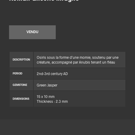
VENDU
Osiris sous la forme d’une momie, soutenu par une
DESCRIPTION
créature, accompagné par Anubis tenant un fléau
2nd-3rd century AD
PERIOD
Green Jasper
GEMSTONE
15 x 10 mm
DIMENSIONS
Thickness : 2.3 mm