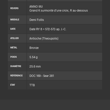
ANNO IIIU
REVERS
Grand K surmonté d’une croix, R au-dessous
Demi Follis
MODULE
Daté RY 8 = 572-573 ap. J.-C.
DATE
Antioche (Theoupolis)
ATELIER
Bronze
MÉTAL
5.54 g
POIDS
25.6 mm
DIAMÈTRE
DOC 169 – Sear 381
RÉFÉRENCE
TTB
ÉTAT