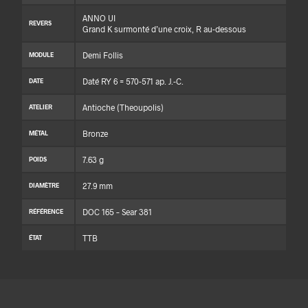
ANNO UI
REVERS
Grand K surmonté d’une croix, R au-dessous
Demi Follis
MODULE
Daté RY 6 = 570-571 ap. J.-C.
DATE
Antioche (Theoupolis)
ATELIER
Bronze
MÉTAL
7.63 g
POIDS
27.9 mm
DIAMÈTRE
DOC 165 – Sear 381
RÉFÉRENCE
TTB
ÉTAT