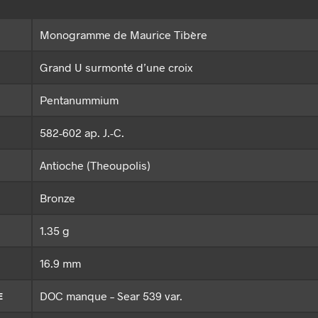
Monogramme de Maurice Tibère
Grand U surmonté d’une croix
Pentanummium
582-602 ap. J.-C.
Antioche (Theoupolis)
Bronze
1.35 g
16.9 mm
DOC manque – Sear 539 var.
E