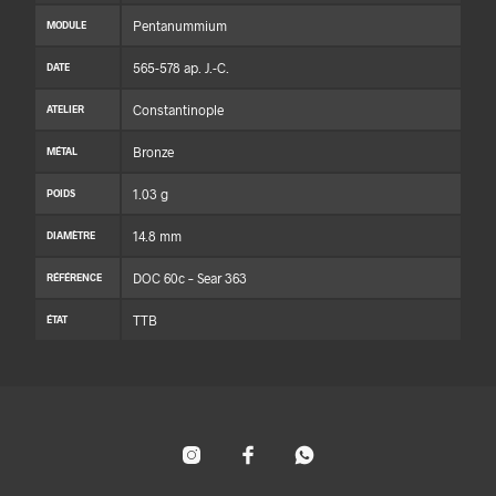
Pentanummium
MODULE
565-578 ap. J.-C.
DATE
Constantinople
ATELIER
Bronze
MÉTAL
1.03 g
POIDS
14.8 mm
DIAMÈTRE
DOC 60c – Sear 363
RÉFÉRENCE
TTB
ÉTAT