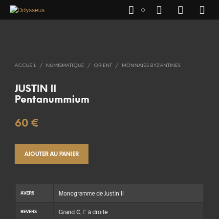
0
ACCUEIL
/
NUMISMATIQUE
/
ORIENT
/
MONNAIES BYZANTINES
JUSTIN II
Pentanummium
60
€
AJOUTER AU PANIER
Monogramme de Justin II
AVERS
Grand Є, Γ à droite
REVERS