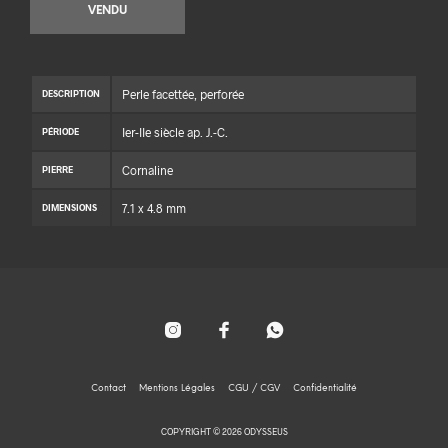
VENDU
Perle facettée, perforée
DESCRIPTION
Ier-IIe siècle ap. J.-C.
PÉRIODE
Cornaline
PIERRE
7.1 x 4.8 mm
DIMENSIONS
Contact
Mentions Légales
CGU / CGV
Confidentialité
COPYRIGHT © 2026 ODYSSEUS