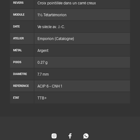
Croix pointillée dans un carré creux
REVERS
1½ Tétartémorion
MODULE
Ve siècle av. J.-C.
DATE
Emporion (Catalogne)
ATELIER
Argent
MÉTAL
0.27 g
POIDS
7.7 mm
DIAMÈTRE
ACIP 6 – CNH 1
RÉFÉRENCE
TTB+
ÉTAT