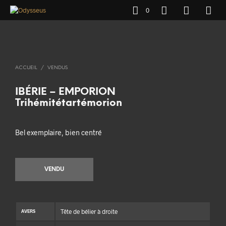
0
ACCUEIL
/
VENDUS
IBÉRIE – EMPORION
Trihémitétartémorion
Bel exemplaire, bien centré
VENDU
Tête de bélier à droite
AVERS