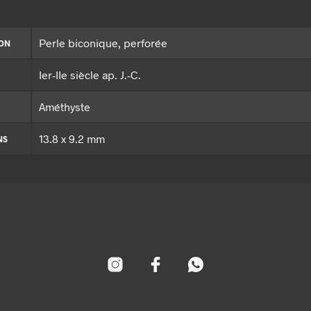
Perle biconique, perforée
ION
Ier-IIe siècle ap. J.-C.
Améthyste
13.8 x 9.2 mm
NS