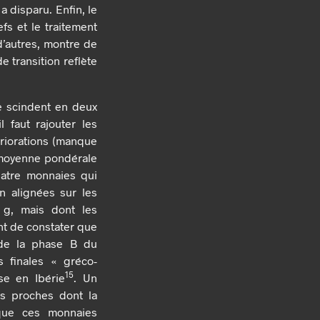
a disparu. Enfin, le
fs et le traitement
d’autres, montre de
e transition reflète
e scindent en deux
 faut rajouter les
riorations (manque
r moyenne pondérale
uatre monnaies qui
en alignées sur les
 g, mais dont les
ant de constater que
 de la phase B du
 finales « gréco-
15
se en Ibérie
. Un
s proches dont la
 que ces monnaies