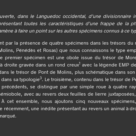
verte, dans le Languedoc occidental, d’une divisionnaire in
présentant toutes les caractéristiques d’une frappe de la p
mène à faire un point sur les autres spécimens connus à ce ty
nt par la présence de quatre spécimens dans les trésors du n
Molins, Pénédès et Rosas) que nous connaissons le type empu
Le premier spécimen est une obole issue du trésor de Morel
1
 à droite gravée dans un rond creux
avec la légende EMP dev
ans le trésor de Pont de Molins, plus schématique dans son 
3
 dans sa typologie
. Le troisième, contenu dans le trésor de
s précédents, se distingue par une simple roue à quatre ra
émiobole, avec au revers deux feuilles de lierre juxtaposées
. À cet ensemble, nous ajoutons cinq nouveaux spécimens,
te récemment, une inédite présentant au revers un animal à droi
 marqué.