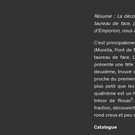
Résumé : La décou
taureau de face, 
d’Emporion, nous a
C’est principaleme
(Morella, Pont de 
taureau de face. 
présente une tête
deuxième, trouvé d
proche du premier
plus petit que le
quatrième est un h
5
trésor de Rosas
fraction, découver
rond creux et peu
Catalogue