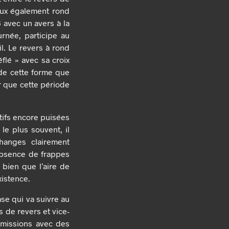
reux également rond
 avec un avers à la
rnée, participe au
l. Le revers à rond
éflé » avec sa croix
 de cette forme que
air que cette période
tifs encore puisées
 le plus souvent, il
changes clairement
’absence de frappes
 bien que l’aire de
xistence.
ase qui va suivre au
s de revers et vice-
 émissions avec des