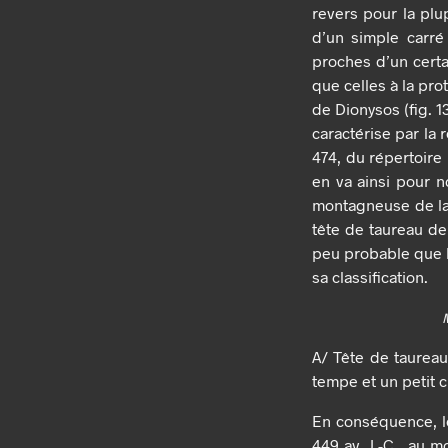
revers pour la plu
d’un simple carré
proches d’un certa
que celles à la pro
de Dionysos (fig. 1
caractérise par la
474, du répertoire
en va ainsi pour 
montagneuse de la
tête de taureau de
peu probable que le
sa classification.
A/ Tête de taureau
tempe et un petit c
En conséquence, le
449 av. J.-C., au 