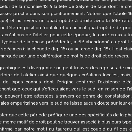
t celui de la monnaie 13 à la tête de Satyre de face dont le c
 assez proche dans son positionnement. Notons que l’obole 16
que) et au revers un quadrupède à droite avec la tête retou
e tête en position frontale et un animal quadrupède de profi
es créations de l’atelier pour cette époque, le carré creux « tr
ur, typique de la phase précédente, a été abandonné au profit
 spécimen à la chouette (fig. 15) ou au crabe (fig. 18). Il est cl
marquée par une prolifération de motifs de droit et de revers.
ographique est divergente : on peut trouver des reprises de mo
toire de l’atelier ainsi que quelques créations locales, mais,
on de types connus dont l’origine confirme l’existence d’é
Sachant que ceux qui s’effectuaient vers le sud, en raison de l
e peuvent être attestées à travers ce genre de constatation,
aies empuritaines vers le sud ne laisse aucun doute sur leur e
oter que cette période préfigure une des spécificités de la ph
e même motif de droit peut se trouver associé à plusieurs type
nfirmé par notre motif au taureau qui est couplé au fil des