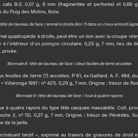
t, cata B-2. 0,57 g, 9 mm (fragmentée et perforée) et 0,66 g
s du Puig des Molins, Ibiza.
tête de taureau de face / animal à droite (lion ?) dans un creux arrondi (ag
imal quadrupède à droite, peut-être un lion avec la croupe rele
 à l’intérieur d’un poinçon circulaire. 0,25 g, 7 mm, lieu de 
. privée.
Monnaie 8 : tête de taureau de face / deux feuilles de lierre accolées
x feuilles de lierre (?) accolées. P 61, ex Gaillard. A. F. 484, 
 = Villaronga 1997 : nº 421). 0,29 g, 7 mm. Origine : trésor de Ro
Monnaie 9 : tête de taureau de face / roue à quatre rayons
ue à quatre rayons du type tête casquée massaliète. Coll. priv
lanche 2, nº 15). 0,27 g, 7 mm. Origine : trésor de Pénèdès. S
e de la jante.
archaïsant tardif », exprimé au travers de gravures de droit en