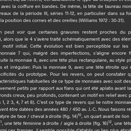
 avec la coiffure en bandes. De même, la tête de taureau mon
eaux de la période III, séries 11-12, en particulier dans sa fo
la position des cornes et des oreilles (Williams 1972 : 30-31).
on peut voir que certaines gravures restent proches du pr
3, alors que le 4 s’avère traité schématiquement avec des él
 motif initial. Cette évolution est bien perceptible sur le
onnaie 7 qui, malgré des imperfections, s’aligne encore 
suite la monnaie 8, avec une tête plus rectangulaire, au style p
s et irrégulier. Puis la monnaie 9, avec une tête étroite qui 
écificités du prototype. Pour les revers, on peut constater
actéristiques habituelles de ce type de monnaies avec soit des
ement petits par rapport aux flans qui ont été aplatis avant l
 ronds creux, peu profonds, contenant un motif en relief avec 
1, 2 3, 4, 7 et 8). C’est ce type de revers qui lie notre monna
vent être datées des années 480 / 450 av. J.-C. Nous faisons r
10
tyre de face / cheval à droite (fig. 14)
, un quart avant de lio
11
12
, une tête féminine à droite / aigle à droite (fig. 16)
, une têt
armi ces frappes, il semble possible d’établir un lien plus étroi