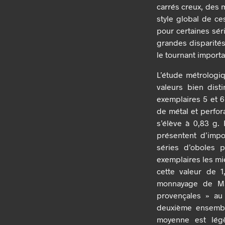
carrés creux, des m
style global de ce
pour certaines sér
grandes disparités 
le tournant importa
L’étude métrologi
valeurs bien dist
exemplaires 5 et 
de métal et perfor
s’élève à 0,83 g.
présentent d’impor
séries d’oboles 
exemplaires les mie
cette valeur de 
monnayage de Mas
provençales » au
deuxième ensembl
moyenne est légè