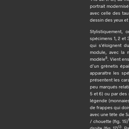
portrait modernisé
avec celle des taur
dessin des yeux et 
Stylistiquement, 
spécimens 1, 2 et 
qui s’éloignent du
module, avec la m
8
modèle
. Vient en
d’un grènetis épai
apparaître les sp
présentent les car
peu marqués relativ
5 et 6) ou par des
légende (monnaies 
de frappes qui doi
avec une tête de Sa
/ chouette (fig. 15)
13
droite (fig. 17)
. P