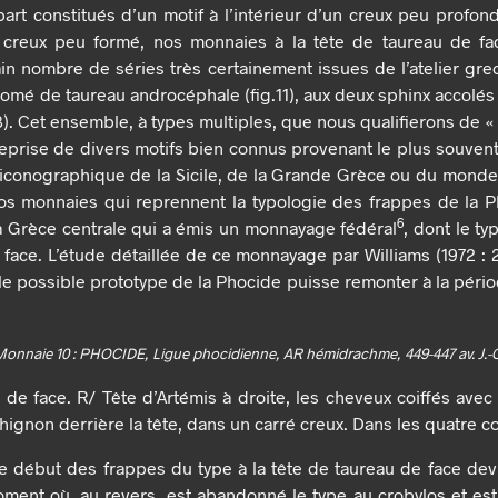
part constitués d’un motif à l’intérieur d’un creux peu profon
 creux peu formé, nos monnaies à la tête de taureau de fac
in nombre de séries très certainement issues de l’atelier gre
tomé de taureau androcéphale (fig.11), aux deux sphinx accolés (f
3). Cet ensemble, à types multiples, que nous qualifierons de 
 reprise de divers motifs bien connus provenant le plus souve
 iconographique de la Sicile, de la Grande Grèce ou du monde 
nos monnaies qui reprennent la typologie des frappes de la P
6
 Grèce centrale qui a émis un monnayage fédéral
, dont le ty
 face. L’étude détaillée de ce monnayage par Williams (1972 : 2
 possible prototype de la Phocide puisse remonter à la période
Monnaie 10 : PHOCIDE, Ligue phocidienne, AR hémidrachme, 449-447 av. J.-C
 de face. R/ Tête d’Artémis à droite, les cheveux coiffés avec
hignon derrière la tête, dans un carré creux. Dans les quatre co
 début des frappes du type à la tête de taureau de face devr
moment où, au revers, est abandonné le type au crobylos et est