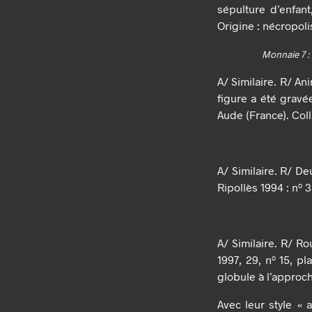
sépulture d’enfan
Origine : nécropoli
Monnaie 7 : 
A/ Similaire. R/ An
figure a été gravée
Aude (France). Coll
A/ Similaire. R/ Deu
Ripollès 1994 : nº 3
A/ Similaire. R/ Ro
1997, 29, nº 15, p
globule à l’approch
Avec leur style « 