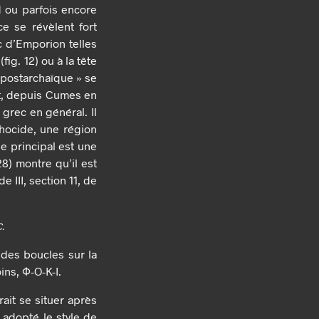
d ou parfois encore
e se révèlent fort
c d’Emporion telles
ig. 12) ou à la tête
« postarchaïque » se
nt, depuis Cumes en
grec en général. Il
hocide, une région
pe principal est une
8) montre qu’il est
 III, section 11, de
.
 des boucles sur la
ins, Φ-O-K-I.
ait se situer après
 adopté le style de