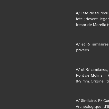
A/ Tête de taureau 
tête ; devant, lége
trésor de Morella (
A/ et R/ similaire
privées.
A/ et R/ similaires
Pont de Molins (= V
8-9 mm. Origine : 
A/ Similaire. R/ Ca
Archéologique d’I