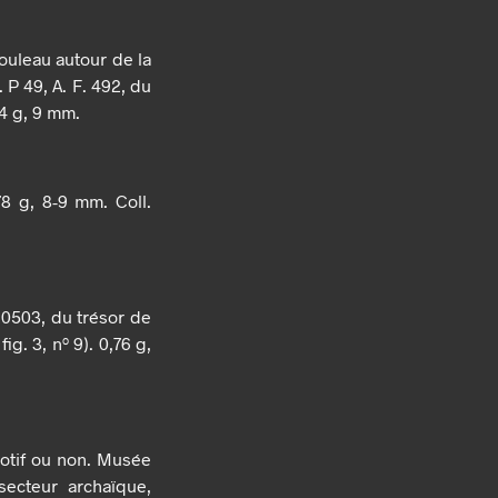
rouleau autour de la
 P 49, A. F. 492, du
94 g, 9 mm.
78 g, 8-9 mm. Coll.
 20503, du trésor de
g. 3, nº 9). 0,76 g,
 motif ou non. Musée
secteur archaïque,