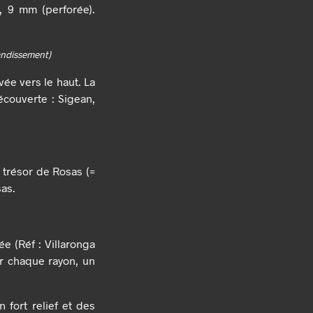
, 9 mm (perforée).
randissement)
vée vers le haut. La
découverte : Sigean,
du trésor de Rosas (=
sas.
ée (Réf : Villaronga
ur chaque rayon, un
 fort relief et des