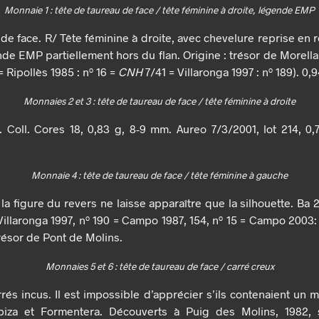
Monnaie 1 : tête de taureau de face / tête féminine à droite, légende EMP
de face. R/ Tête féminine à droite, avec chevelure reprise en 
nde EMP partiellement hors du flan. Origine : trésor de Morella.
= Ripollès 1985 : nº 16 =
CNH
7/41 = Villaronga 1997 : nº 189). 0,
Monnaies 2 et 3 : tête de taureau de face / tête féminine à droite
s. Coll. Cores 18, 0,83 g, 8-9 mm. Aureo 7/3/2001, lot 214, 0,
Monnaie 4 : tête de taureau de face / tête féminine à gauche
, la figure du revers ne laisse apparaître que la silhouette. Ba
illaronga 1997, nº 190 = Campo 1987, 154, nº 15 = Campo 2003: fi
trésor de Pont de Molins.
Monnaies 5 et 6 : tête de taureau de face / carré creux
rrés incus. Il est impossible d’apprécier s’ils contenaient un
biza et Formentera. Découverts à Puig des Molins, 1982, 