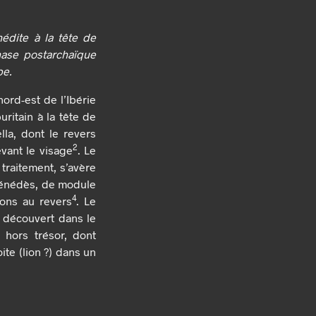
édite à la tête de
hase postarchaïque
pe.
ord-est de l’Ibérie
ritain à la tête de
la, dont le revers
2
ant le visage
. Le
traitement, s’avère
 Pénédès, de module
4
yons au revers
. Le
, découvert dans le
 hors trésor, dont
te (lion ?) dans un