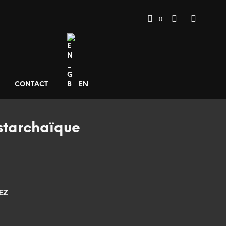
0
CONTACT
EN
starchaïque
EZ