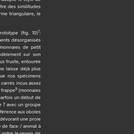
tre des similitudes
rme triangulaire, le
7
ototype (fig. 10)
:
éments désorganisés
s monnaies de petit
fidèlement sur son
lus fruste, entourée
ne laisse déjà plus
 que nos spécimens
 carrés incus assez
9
a frappe
(monnaies
parfois un début de
ie 7 avec un groupe
éférence aux oboles
n dévorant une proie
e de face / animal à
t entre le revers de