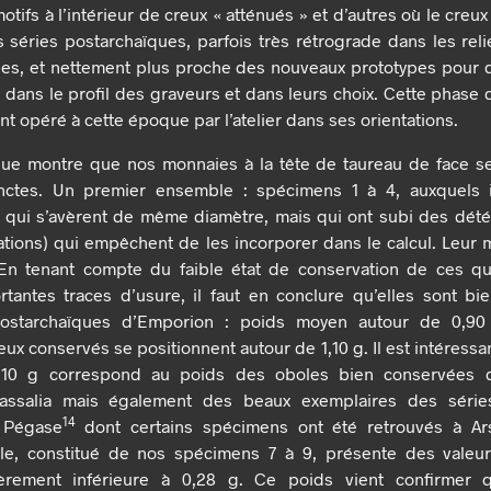
otifs à l’intérieur de creux « atténués » et d’autres où le creux 
s séries postarchaïques, parfois très rétrograde dans les relie
ies, et nettement plus proche des nouveaux prototypes pour 
dans le profil des graveurs et dans leurs choix. Cette phase d
nt opéré à cette époque par l’atelier dans ses orientations.
que montre que nos monnaies à la tête de taureau de face s
inctes. Un premier ensemble : spécimens 1 à 4, auxquels il
6 qui s’avèrent de même diamètre, mais qui ont subi des dété
ations) qui empêchent de les incorporer dans le calcul. Leu
 En tenant compte du faible état de conservation de ces q
tantes traces d’usure, il faut en conclure qu’elles sont bi
postarchaïques d’Emporion : poids moyen autour de 0,90
ux conservés se positionnent autour de 1,10 g. Il est intéress
1,10 g correspond au poids des oboles bien conservées
salia mais également des beaux exemplaires des séries
14
 Pégase
dont certains spécimens ont été retrouvés à Ar
e, constitué de nos spécimens 7 à 9, présente des valeur
rement inférieure à 0,28 g. Ce poids vient confirmer