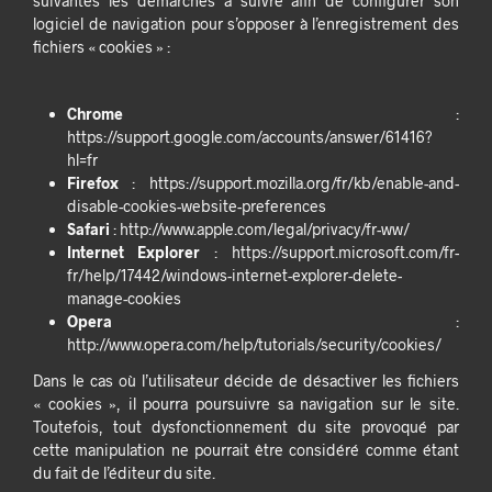
suivantes les démarches à suivre afin de configurer son
logiciel de navigation pour s’opposer à l’enregistrement des
fichiers « cookies » :
Chrome
:
https://support.google.com/accounts/answer/61416?
hl=fr
Firefox
: https://support.mozilla.org/fr/kb/enable-and-
disable-cookies-website-preferences
Safari
: http://www.apple.com/legal/privacy/fr-ww/
Internet Explorer
: https://support.microsoft.com/fr-
fr/help/17442/windows-internet-explorer-delete-
manage-cookies
Opera
:
http://www.opera.com/help/tutorials/security/cookies/
Dans le cas où l’utilisateur décide de désactiver les fichiers
« cookies », il pourra poursuivre sa navigation sur le site.
Toutefois, tout dysfonctionnement du site provoqué par
cette manipulation ne pourrait être considéré comme étant
du fait de l’éditeur du site.