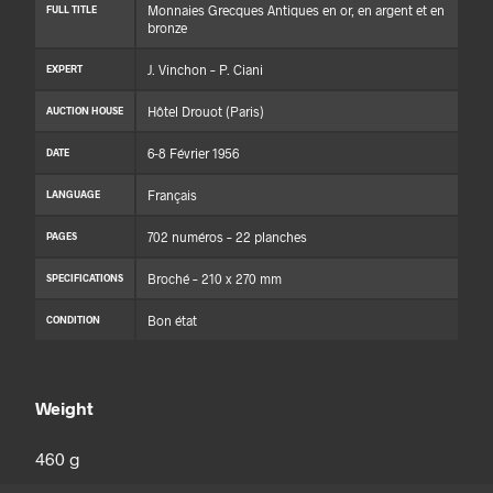
Monnaies Grecques Antiques en or, en argent et en
FULL TITLE
bronze
J. Vinchon – P. Ciani
EXPERT
Hôtel Drouot (Paris)
AUCTION HOUSE
6-8 Février 1956
DATE
Français
LANGUAGE
702 numéros – 22 planches
PAGES
Broché – 210 x 270 mm
SPECIFICATIONS
Bon état
CONDITION
Weight
460 g