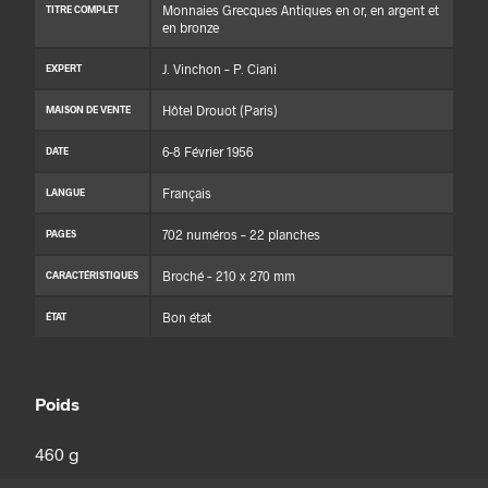
Monnaies Grecques Antiques en or, en argent et
TITRE COMPLET
en bronze
J. Vinchon – P. Ciani
EXPERT
Hôtel Drouot (Paris)
MAISON DE VENTE
6-8 Février 1956
DATE
Français
LANGUE
702 numéros – 22 planches
PAGES
Broché – 210 x 270 mm
CARACTÉRISTIQUES
Bon état
ÉTAT
Poids
460 g