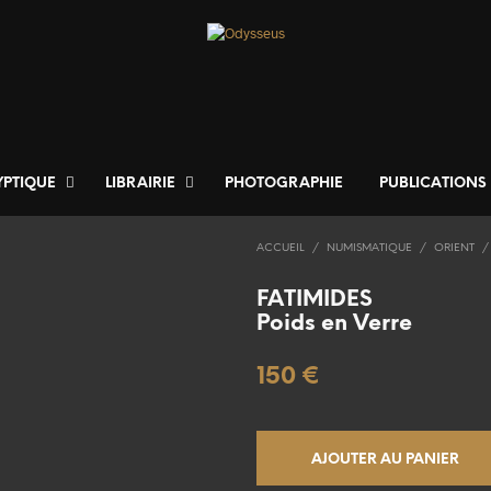
YPTIQUE
LIBRAIRIE
PHOTOGRAPHIE
PUBLICATIONS
ACCUEIL
/
NUMISMATIQUE
/
ORIENT
/
FATIMIDES
Poids en Verre
150
€
AJOUTER AU PANIER