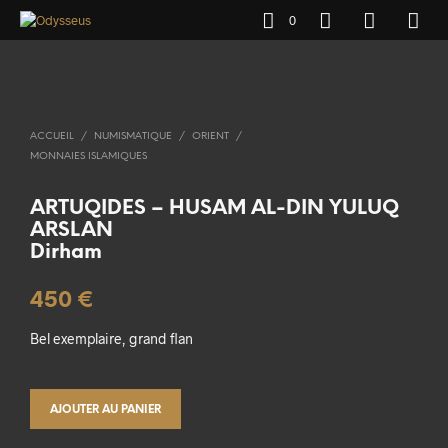
0
ACCUEIL
/
NUMISMATIQUE
/
ORIENT
/
MONNAIES ISLAMIQUES
ARTUQIDES – HUSAM AL-DIN YULUQ
ARSLAN
Dirham
450
€
Bel exemplaire, grand flan
AJOUTER AU PANIER