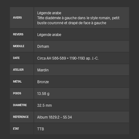
Légende arabe
Tête diadémée à gauche dans le style romain, petit
AVERS
buste couronné et drapé de face à gauche
Légende arabe
REVERS
Dirham
MODULE
Circa AH 586-589 = 1190-1193 ap. J.-C.
DATE
Mardin
ATELIER
Bronze
MÉTAL
13.58 g
POIDS
32.5 mm
DIAMÈTRE
Album 1829.2 – SS 34
RÉFÉRENCE
TTB
ÉTAT