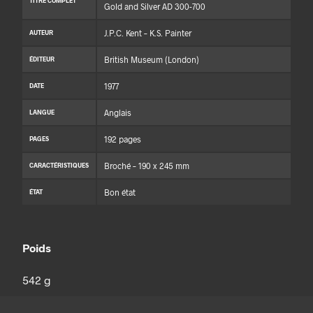
TITRE COMPLET
Gold and Silver AD 300-700
J.P.C. Kent – K.S. Painter
AUTEUR
British Museum (London)
ÉDITEUR
1977
DATE
Anglais
LANGUE
192 pages
PAGES
Broché – 190 x 245 mm
CARACTÉRISTIQUES
Bon état
ÉTAT
Poids
542 g