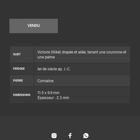
VENDU
Victoire (Niké) drapée et ailée, tenant une couronne et
SUJET
une palme
Ier-IIe siècle ap. J.-C.
PÉRIODE
Cornaline
PIERRE
11.5 x 9.9 mm
DIMENSIONS
Épaisseur : 2.3 mm