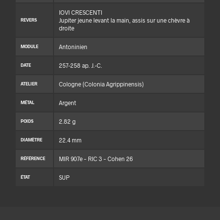
IOVI CRESCENTI
Jupiter jeune levant la main, assis sur une chèvre à
REVERS
droite
Antoninien
MODULE
257-258 ap. J.-C.
DATE
Cologne (Colonia Agrippinensis)
ATELIER
Argent
MÉTAL
2.82 g
POIDS
22.4 mm
DIAMÈTRE
MIR 907e – RIC 3 – Cohen 26
RÉFÉRENCE
SUP
ÉTAT