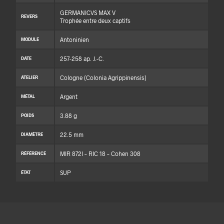
GERMANICVS MAX V
REVERS
Trophée entre deux captifs
Antoninien
MODULE
257-258 ap. J.-C.
DATE
Cologne (Colonia Agrippinensis)
ATELIER
Argent
MÉTAL
3.88 g
POIDS
22.5 mm
DIAMÈTRE
MIR 872l – RIC 18 – Cohen 308
RÉFÉRENCE
SUP
ÉTAT