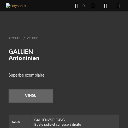
0
ACCUEIL
/
VENDUS
GALLIEN
Antoninien
Superbe exemplaire
VENDU
GALLIENVS·P·F·AVG
AVERS
Buste radié et cuirassé à droite