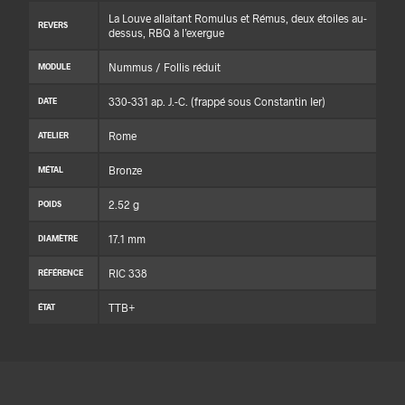
La Louve allaitant Romulus et Rémus, deux étoiles au-
REVERS
dessus, RBQ à l’exergue
Nummus / Follis réduit
MODULE
330-331 ap. J.-C. (frappé sous Constantin Ier)
DATE
Rome
ATELIER
Bronze
MÉTAL
2.52 g
POIDS
17.1 mm
DIAMÈTRE
RIC 338
RÉFÉRENCE
TTB+
ÉTAT