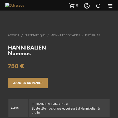
0
ACCUEIL
/
NUMISMATIQUE
/
MONNAIES ROMAINES
/
IMPÉRIALES
HANNIBALIEN
Nummus
750
€
AJOUTER AU PANIER
FL HANNIBALLIANO REGI
Buste tête nue, drapé et cuirassé d’Hannibalien à
AVERS
droite