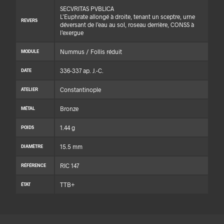
SECVRITAS PVBLICA
L’Euphrate allongé à droite, tenant un sceptre, urne
REVERS
déversant de l’eau au sol, roseau derrière, CONSS à
l’exergue
Nummus / Follis réduit
MODULE
336-337 ap. J.-C.
DATE
Constantinople
ATELIER
Bronze
MÉTAL
1.44 g
POIDS
15.5 mm
DIAMÈTRE
RIC 147
RÉFÉRENCE
TTB+
ÉTAT