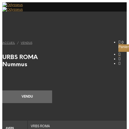
0
ACCUEIL
/
VENDUS
Panier
URBS ROMA
Nummus
VENDU
VRBS ROMA
AVERS