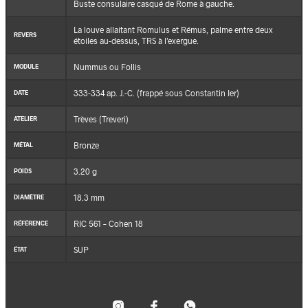
Buste consulaire casqué de Rome à gauche.
La louve allaitant Romulus et Rémus, palme entre deux
REVERS
étoiles au-dessus, TRS à l’exergue.
Nummus ou Follis
MODULE
333-334 ap. J.-C. (frappé sous Constantin Ier)
DATE
Trèves (Treveri)
ATELIER
Bronze
MÉTAL
3.20 g
POIDS
18.3 mm
DIAMÈTRE
RIC 561 – Cohen 18
RÉFÉRENCE
SUP
ÉTAT