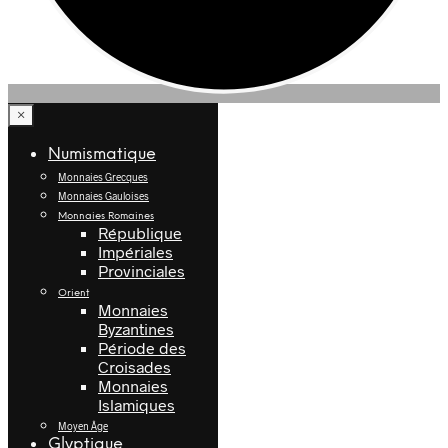
×
Numismatique
Monnaies Grecques
Monnaies Gauloises
Monnaies Romaines
République
Impériales
Provinciales
Orient
Monnaies
Byzantines
Période des
Croisades
Monnaies
Islamiques
Moyen Âge
Glyptique