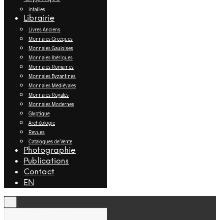
Intailles
Librairie
Livres Anciens
Monnaies Grecques
Monnaies Gauloises
Monnaies Ibériques
Monnaies Romaines
Monnaies Byzantines
Monnaies Médiévales
Monnaies Royales
Monnaies Modernes
Glyptique
Archéologie
Revues
Catalogues de Vente
Photographie
Publications
Contact
EN
×