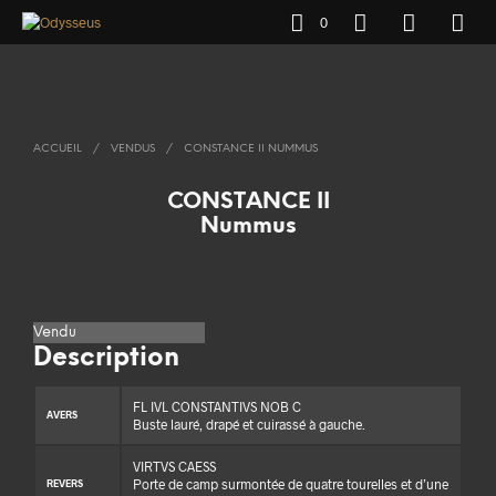
0
ACCUEIL
/
VENDUS
/
CONSTANCE II NUMMUS
CONSTANCE II
Nummus
Vendu
Description
FL IVL CONSTANTIVS NOB C
AVERS
Buste lauré, drapé et cuirassé à gauche.
VIRTVS CAESS
Porte de camp surmontée de quatre tourelles et d’une
REVERS