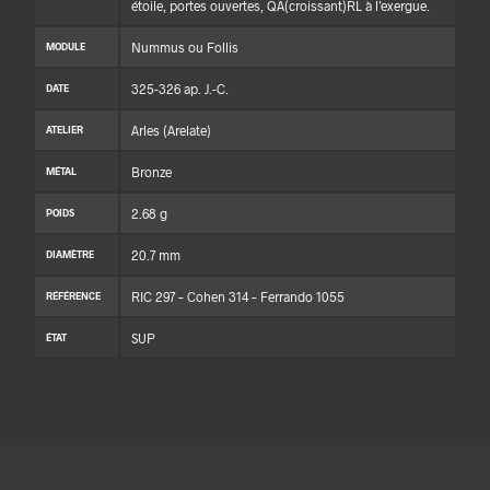
étoile, portes ouvertes, QA(croissant)RL à l’exergue.
Nummus ou Follis
MODULE
325-326 ap. J.-C.
DATE
Arles (Arelate)
ATELIER
Bronze
MÉTAL
2.68 g
POIDS
20.7 mm
DIAMÈTRE
RIC 297 – Cohen 314 – Ferrando 1055
RÉFÉRENCE
SUP
ÉTAT