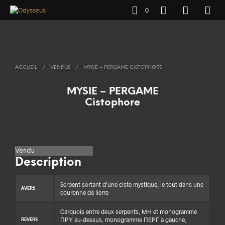
0
ACCUEIL
/
VENDUS
/
MYSIE – PERGAME CISTOPHORE
MYSIE – PERGAME
Cistophore
Vendu
Description
Serpent sortant d’une ciste mystique, le tout dans une
AVERS
couronne de lierre
Carquois entre deux serpents, ΜΗ et monogramme
ΠΡΥ au-dessus, monogramme ΠΕΡΓ à gauche,
REVERS