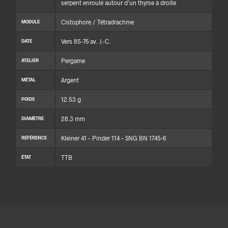
serpent enroulé autour d’un thyrse à droite
Cistophore / Tétradrachme
MODULE
Vers 85-76 av. J.-C.
DATE
Pergame
ATELIER
Argent
MÉTAL
12.53 g
POIDS
28.3 mm
DIAMÈTRE
Kleiner 41 – Pinder 114 – SNG BN 1745-6
RÉFÉRENCE
TTB
ÉTAT