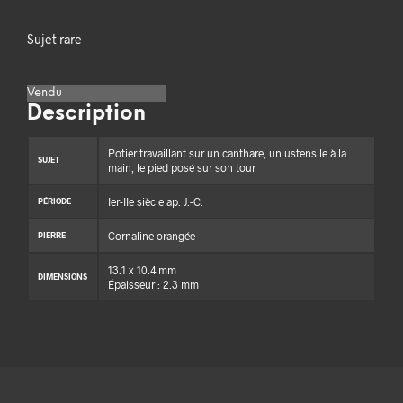
Sujet rare
Vendu
Description
Potier travaillant sur un canthare, un ustensile à la
SUJET
main, le pied posé sur son tour
Ier-IIe siècle ap. J.-C.
PÉRIODE
Cornaline orangée
PIERRE
13.1 x 10.4 mm
DIMENSIONS
Épaisseur : 2.3 mm