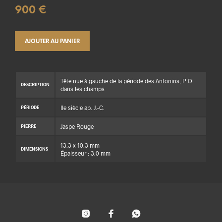
900
€
AJOUTER AU PANIER
Tête nue à gauche de la période des Antonins, P O
DESCRIPTION
dans les champs
IIe siècle ap. J.-C.
PÉRIODE
Jaspe Rouge
PIERRE
13.3 x 10.3 mm
DIMENSIONS
Épaisseur : 3.0 mm