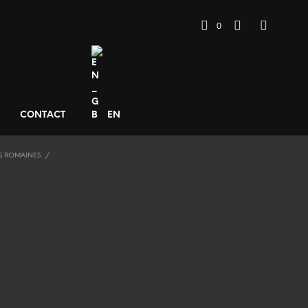
0
CONTACT
EN
S ROMAINES
/