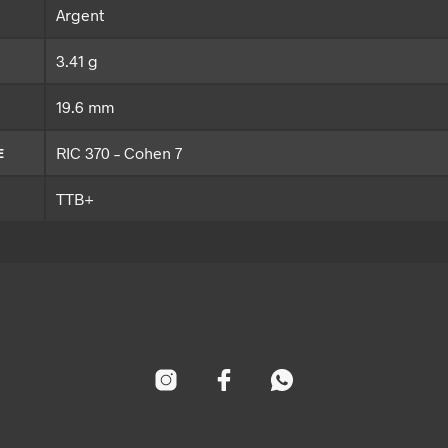
Argent
3.41 g
19.6 mm
RIC 370 – Cohen 7
E
TTB+