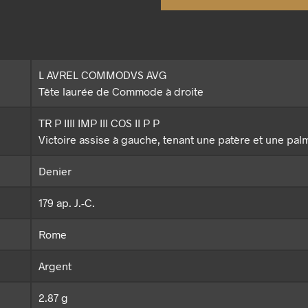
L AVREL COMMODVS AVG
Tête laurée de Commode à droite
TR P IIII IMP III COS II P P
Victoire assise à gauche, tenant une patère et une pal
Denier
179 ap. J.-C.
Rome
Argent
2.87 g