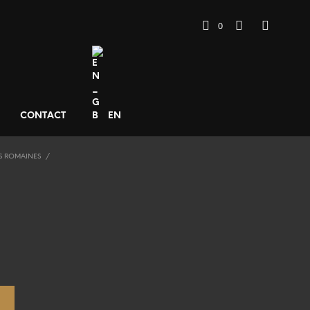
0
CONTACT
EN
S ROMAINES
/