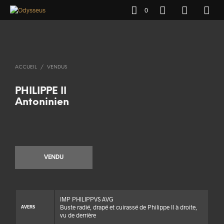
0
ACCUEIL
/
VENDUS
PHILIPPE II
Antoninien
VENDU
IMP PHILIPPVS AVG
Buste radié, drapé et cuirassé de Philippe II à droite,
AVERS
vu de derrière