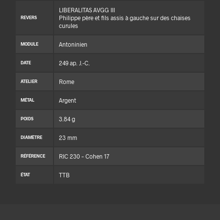
LIBERALITAS AVGG III
Philippe père et fils assis à gauche sur des chaises
REVERS
curules
Antoninien
MODULE
249 ap. J.-C.
DATE
Rome
ATELIER
Argent
MÉTAL
3.84 g
POIDS
23 mm
DIAMÈTRE
RIC 230 – Cohen 17
RÉFÉRENCE
TTB
ÉTAT