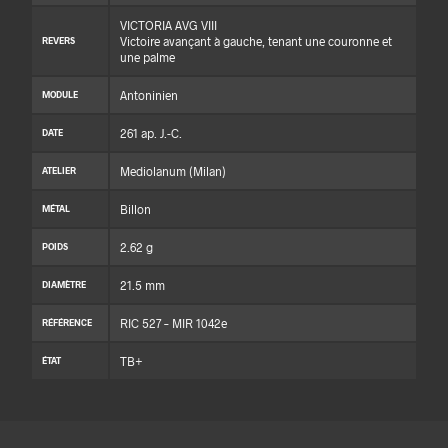
VICTORIA AVG VIII
Victoire avançant à gauche, tenant une couronne et
REVERS
une palme
Antoninien
MODULE
261 ap. J.-C.
DATE
Mediolanum (Milan)
ATELIER
Billon
MÉTAL
2.62 g
POIDS
21.5 mm
DIAMÈTRE
RIC 527 – MIR 1042e
RÉFÉRENCE
TB+
ÉTAT