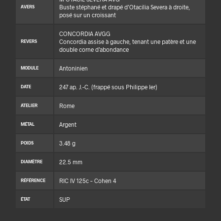
Buste stéphané et drapé d’Otacilia Severa à droite,
AVERS
posé sur un croissant
CONCORDIA AVGG
Concordia assise à gauche, tenant une patère et une
REVERS
double corne d’abondance
Antoninien
MODULE
247 ap. J.-C. (frappé sous Philippe Ier)
DATE
Rome
ATELIER
Argent
MÉTAL
3.48 g
POIDS
22.5 mm
DIAMÈTRE
RIC IV 125c – Cohen 4
RÉFÉRENCE
SUP
ÉTAT