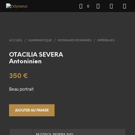
0
ACCUEIL
/
NUMISMATIQUE
/
MONNAIES ROMAINES
/
IMPÉRIALES
OTACILIA SEVERA
Antoninien
350
€
Beau portrait
AJOUTER AU PANIER
M OTACIL SEVERA AVG